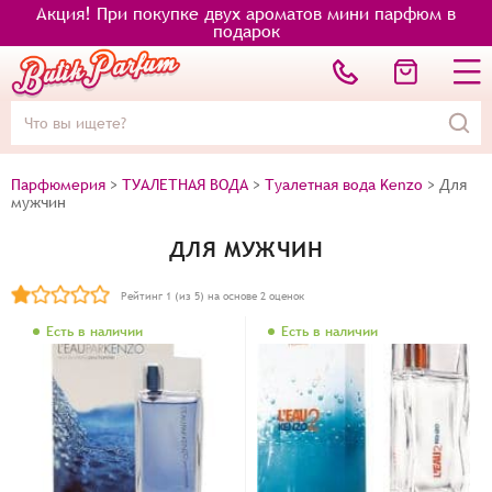
Акция! При покупке двух ароматов мини парфюм в
подарок
Парфюмерия
>
ТУАЛЕТНАЯ ВОДА
>
Туалетная вода Kenzo
>
Для
мужчин
ДЛЯ МУЖЧИН
Рейтинг
1
(из 5) на основе
2
оценок
Есть в наличии
Есть в наличии