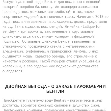
Выпуск туалетной воды Бентли для компании с вековой
историей подобно баловству. Автоконцерн занимается
производством люксовых автомобилей, в том числе
спортивных моделей для гоночных трасс. Начиная с 2013-го
года, компания занялась парфюмерным делом, представив
на суд 13-ть мужских композиций. Линейка «Lalique for
Bentley» – три аромата, заключенные в хрустальные
флаконы-статуэтки с личным номером и фирменной
подписью. Остальные флаконы Бентли выполнены из
утяжеленного прозрачного стекла с металлическими
элементами, рифлением и гравировкой лейбла. В них
ощущается мощь, характер бренда, его стремление к
качеству и роскоши. Такой пузырек станет украшением
коллекции, а его содержимое подчеркнет достоинства
обладателя!
ДВОЙНАЯ ВЫГОДА – О ЗАКАЗЕ ПАРФЮМЕРИИ
БЕНТЛИ
Приобретите туалетную воду Bentley – погрузитесь в мир
достатка, ароматов кожаных салонов и душистых смол.
Парфюмерия компании подчеркнет мужественный сильный