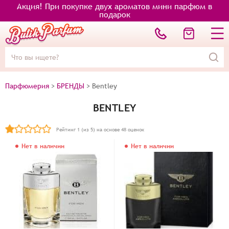
Акция! При покупке двух ароматов мини парфюм в
подарок
Парфюмерия
>
БРЕНДЫ
>
Bentley
BENTLEY
Рейтинг
1
(из 5) на основе
48
оценок
Нет в наличии
Нет в наличии