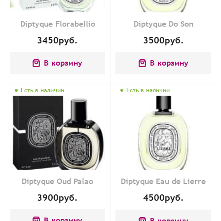
Diptyque Florabellio
Diptyque Do Son
3450
руб.
3500
руб.
В корзину
В корзину
Есть в наличии
Есть в наличии
Diptyque Oud Palao
Diptyque Eau de Lierre
3900
руб.
4500
руб.
В корзину
В корзину