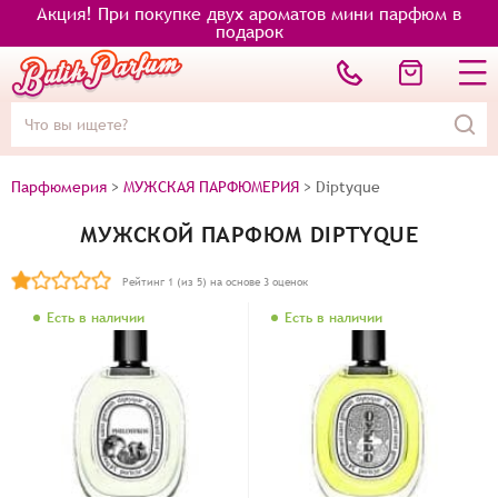
Акция! При покупке двух ароматов мини парфюм в
подарок
Парфюмерия
>
МУЖСКАЯ ПАРФЮМЕРИЯ
>
Diptyque
МУЖСКОЙ ПАРФЮМ DIPTYQUE
Рейтинг
1
(из 5) на основе
3
оценок
Есть в наличии
Есть в наличии