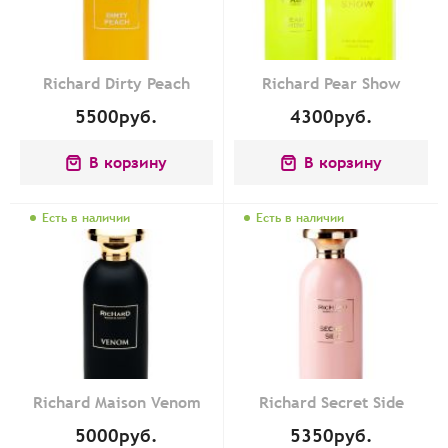
Richard Dirty Peach
Richard Pear Show
5500
руб.
4300
руб.
В корзину
В корзину
Есть в наличии
Есть в наличии
Richard Maison Venom
Richard Secret Side
5000
руб.
5350
руб.