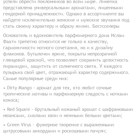
успели обрести поклонников во всем мире. Линейка
представлена универсальными ароматами, лишенными
гендерной принадлежности. Однако в ассортименте вы
найдете исключительно женские и мужские звучания под
стать своему характеру и образу жизни. Бестсселеры
Основатель и вдохновитель парфюмерного дома Ислам
Фахти трепетно относится не только к качеству,
гармоничности нотного сочетания, но и к дизайну
флаконов. Бутылочки яркие, покрыты непрозрачной
глянцевой краской, что позволяет сохранить целостность
пирамидки, защитить от солнечного света. У каждого
пузырька свой цвет, отражающий характер содержимого.
Самые популярные среди них:
• Dirty Mango – аромат для тех, кто любит сочные
тропические мотивы и парфюмерную сладость с нотками
кокоса;
• Red Square – брутальный кожаный аромат с шафрановыми
нюансами, смолами хвои и нежными белыми цветами;
• Green Virus – фужерное творение с выраженными
цитрусовыми аккордами и роскошными пачули;