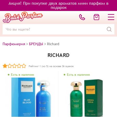
Акция! При покупке двух ароматов мини парфюм в
подарок
Парфюмерия
>
БРЕНДЫ
>
Richard
RICHARD
Рейтинг
1
(из 5) на основе
36
оценок
Есть в наличии
Есть в наличии