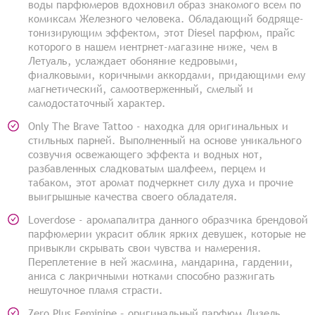
воды парфюмеров вдохновил образ знакомого всем по
комиксам Железного человека. Обладающий бодряще-
тонизирующим эффектом, этот Diesel парфюм, прайс
которого в нашем иентрнет-магазине ниже, чем в
Летуаль, услаждает обоняние кедровыми,
фиалковыми, коричными аккордами, придающими ему
магнетический, самоотверженный, смелый и
самодостаточный характер.
Only The Brave Tattoo - находка для оригинальных и
стильных парней. Выполненный на основе уникального
созвучия освежающего эффекта и водных нот,
разбавленных сладковатым шалфеем, перцем и
табаком, этот аромат подчеркнет силу духа и прочие
выигрышные качества своего обладателя.
Loverdose - аромапалитра данного образчика брендовой
парфюмерии украсит облик ярких девушек, которые не
привыкли скрывать свои чувства и намерения.
Переплетение в ней жасмина, мандарина, гардении,
аниса с лакричными нотками способно разжигать
нешуточное пламя страсти.
Zero Plus Feminine – оригинальный парфюм Дизель,