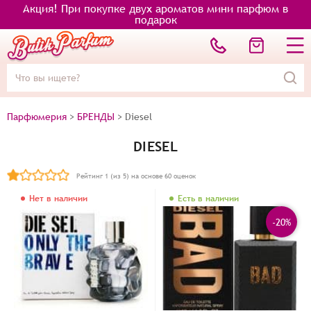
Акция! При покупке двух ароматов мини парфюм в
подарок
Парфюмерия
>
БРЕНДЫ
>
Diesel
DIESEL
Рейтинг
1
(из 5) на основе
60
оценок
Нет в наличии
Есть в наличии
-20%