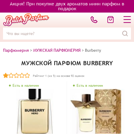
Акция! При покупке двух ароматов мини парфюм в
подарок
Парфюмерия
>
МУЖСКАЯ ПАРФЮМЕРИЯ
>
Burberry
МУЖСКОЙ ПАРФЮМ BURBERRY
Рейтинг
1
(из 5) на основе
92
оценок
Есть в наличии
Есть в наличии