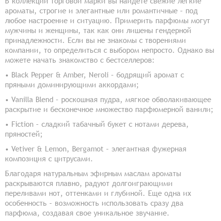
В коллекции торговой марки вы найдете свежие легкие
ароматы, строгие и элегантные или романтичные – под
любое настроение и ситуацию. Примерить парфюмы могут
мужчины и женщины, так как они лишены гендерной
принадлежности. Если вы не знакомы с творениями
компании, то определиться с выбором непросто. Однако вы
можете начать знакомство с бестселлеров:
• Black Pepper & Amber, Neroli – бодрящий аромат с
пряными доминирующими аккордами;
• Vanilla Blend – роскошная пудра, мягкое обволакивающее
раскрытие и бесконечное множество парфюмерной ванили;
• Fiction – сладкий табачный букет с нотами дерева,
пряностей;
• Vetiver & Lemon, Bergamot – элегантная фужерная
композиция с цитрусами.
Благодаря натуральным эфирным маслам ароматы
раскрываются плавно, радуют долгоиграющими
переливами нот, оттенками и глубиной. Еще одна их
особенность – возможность использовать сразу два
парфюма, создавая свое уникальное звучание.