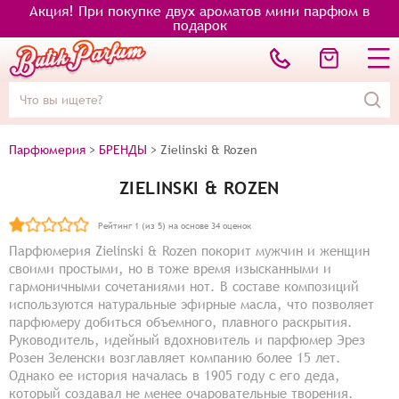
Акция! При покупке двух ароматов мини парфюм в
подарок
Парфюмерия
>
БРЕНДЫ
>
Zielinski & Rozen
ZIELINSKI & ROZEN
Рейтинг
1
(из 5) на основе
34
оценок
Парфюмерия Zielinski & Rozen покорит мужчин и женщин
своими простыми, но в тоже время изысканными и
гармоничными сочетаниями нот. В составе композиций
используются натуральные эфирные масла, что позволяет
парфюмеру добиться объемного, плавного раскрытия.
Руководитель, идейный вдохновитель и парфюмер Эрез
Розен Зеленски возглавляет компанию более 15 лет.
Однако ее история началась в 1905 году с его деда,
который создавал не менее очаровательные творения.