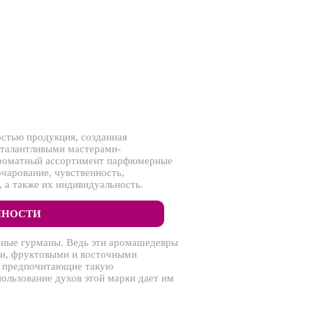
стью продукция, созданная
 талантливыми мастерами-
роматный ассортимент парфюмерные
чарование, чувственность,
 а также их индивидуальность.
ННОСТИ
ные гурманы. Ведь эти аромашедевры
ми, фруктовыми и восточными
, предпочитающие такую
ользование духов этой марки дает им