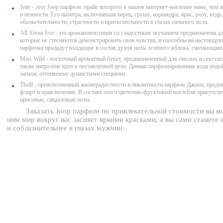
Jette - этот Joop парфюм, прайс которого в нашем интернет-магазине ниже, чем
и нежности. Его палитра, включившая перец, грушу, кориандра, ирис, розу, кедр
обольстительности, страстности и притягательности в глазах сильного пола.
All About Eve - эта аромакомпозиция со сладостным звучанием предназначена 
которые не стесняются демонстрировать свои чувства, и способны на настоящу
парфюма придадут входящие в состав духов ноты зелёного яблока, сменяющие
Miss Wild - восточный ароматный букет, предназначенный для смелых и сексуа
также напролом идти к поставленной цели. Данная парфюмированная вода под
запахи, оттеняемые душистыми специями.
Thrill - преисполненный жизнерадостности и пикантности парфюм Джооп, пред
флирт и приключения. В составе этого цветочно-фруктовый коктейля присутств
ирисовые, сандаловые ноты.
Заказать Joop парфюм по привлекательной стоимости вы м
ним мир вокруг вас засияет яркими красками, а вы сами станете 
и соблазнительнее в глазах мужчин.