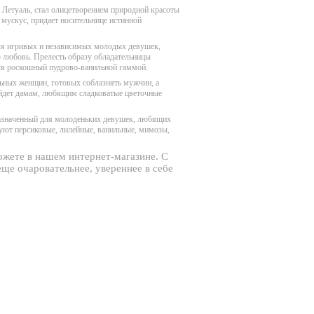
 в Летуаль, стал олицетворением природной красоты
, мускус, придает носительнице истинной
для игривых и независимых молодых девушек,
ю любовь. Прелесть образу обладательницы
ся роскошный пудрово-ванильной гаммой.
льных женщин, готовых соблазнять мужчин, а
ойдет дамам, любящим сладковатые цветочные
назначенный для молоденьких девушек, любящих
уют персиковые, лилейные, ванильные, мимозы,
ожете в нашем интернет-магазине. С
еще очаровательнее, увереннее в себе