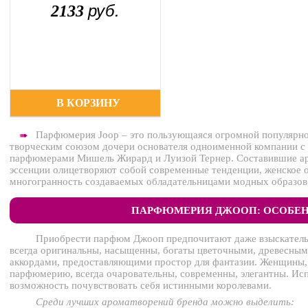
руб.
2133
В КОРЗИНУ
Парфюмерия Joop – это пользующаяся огромной популярно
➠
творческим союзом дочери основателя одноименной компании с
парфюмерами Мишель Жирард и Луизой Тернер. Составившие а
эссенции олицетворяют собой современные тенденции, женское о
многогранность создаваемых обладательницами модных образов,
ПАРФЮМЕРИЯ ДЖООП: ОСОБЕ
Приобрести парфюм Джооп предпочитают даже взыскатель
всегда оригинальны, насыщенны, богаты цветочными, древесны
аккордами, предоставляющими простор для фантазии. Женщины
парфюмерию, всегда очаровательны, современны, элегантны. Исп
возможность почувствовать себя истинными королевами.
Среди лучших ароматворений бренда можно выделить: