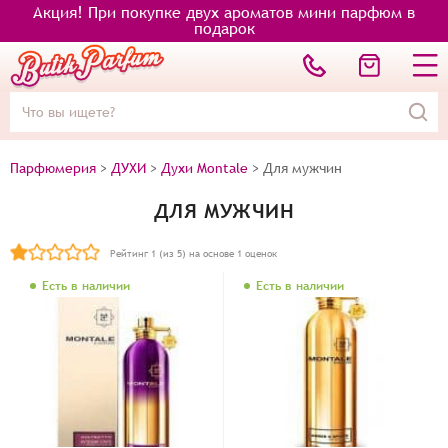
Акция! При покупке двух ароматов мини парфюм в
подарок
Парфюмерия
>
ДУХИ
>
Духи Montale
>
Для мужчин
ДЛЯ МУЖЧИН
Рейтинг
1
(из 5) на основе
1
оценок
Есть в наличии
Есть в наличии