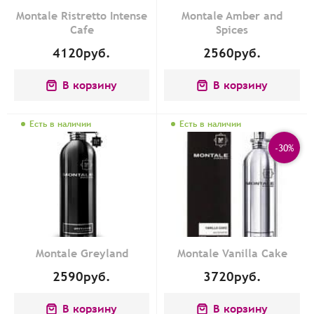
Montale Ristretto Intense
Montale Amber and
Cafe
Spices
4120
руб.
2560
руб.
В корзину
В корзину
Есть в наличии
Есть в наличии
-30%
Montale Greyland
Montale Vanilla Cake
2590
руб.
3720
руб.
В корзину
В корзину