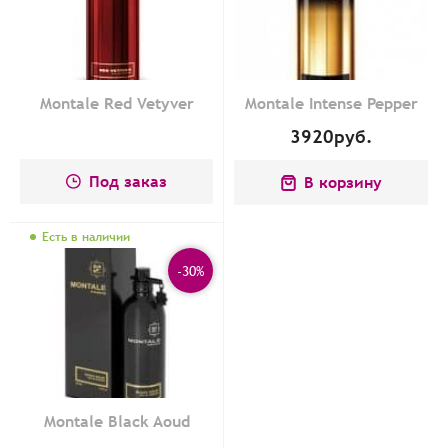
Montale Red Vetyver
Montale Intense Pepper
3920
руб.
Под заказ
В корзину
Есть в наличии
-30%
Montale Black Aoud