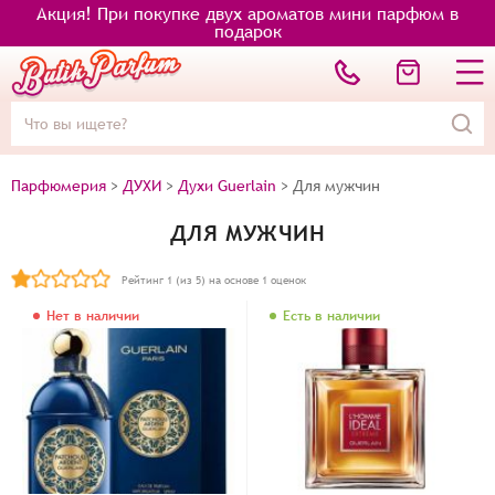
Акция! При покупке двух ароматов мини парфюм в
подарок
Парфюмерия
>
ДУХИ
>
Духи Guerlain
>
Для мужчин
ДЛЯ МУЖЧИН
Рейтинг
1
(из 5) на основе
1
оценок
Нет в наличии
Есть в наличии