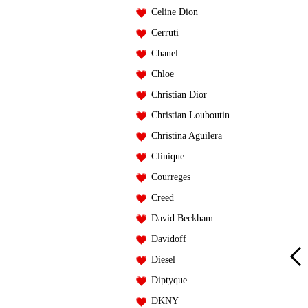
Celine Dion
Cerruti
Chanel
Chloe
Christian Dior
Christian Louboutin
Christina Aguilera
Clinique
Courreges
Creed
David Beckham
Davidoff
Diesel
Diptyque
Guerlain Aqua Allegoria Ginger
Guerlain Mon Guerlain Bloom
Piccante
Of Rose
DKNY