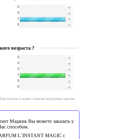
0
0
1
0
кого возраста ?
0
0
0
1
0
0
бергамотом и манит запахом неведомых цветов
ант Мэджик Вы можете заказать у
Вас способом.
 PARFUM L`INSTANT MAGIC с