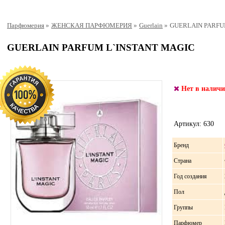
Парфюмерия
»
ЖЕНСКАЯ ПАРФЮМЕРИЯ
»
Guerlain
»
GUERLAIN PARFU
GUERLAIN PARFUM L`INSTANT MAGIC
Нет в налич
Артикул: 630
Бренд
Страна
Год создания
Пол
Группы
Парфюмер