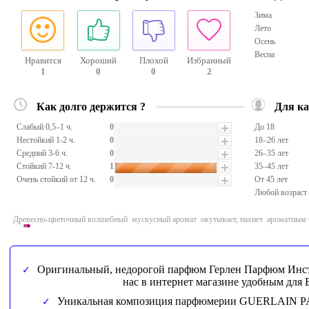
Зима
Лето
Осень
Весна
Нравится
Хороший
Плохой
Избранный
1
0
0
2
Как долго держится ?
Для ка
Слабый 0,5–1 ч.
0
До 18
Нестойкий 1-2 ч.
0
18–26 лет
Средний 3-6 ч.
0
26–35 лет
Стойкий 7-12 ч.
1
35–45 лет
Очень стойкий от 12 ч.
0
От 45 лет
Любой возраст
https://www.butik-
Древесно-цветочный волшебный мускусный аромат окутывает, пахнет ароматным 
parfum.ru/pictures/12776.jpg
➠
Оригинальный, недорогой парфюм Герлен Парфюм Инст
нас в интернет магазине удобным для 
Уникальная композиция парфюмерии GUERLAIN