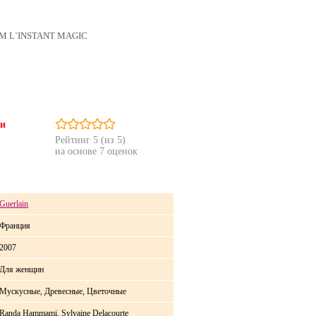
M L`INSTANT MAGIC
ии
Рейтинг
5
(из 5)
на основе
7
оценок
Guerlain
Франция
2007
Для женщин
Мускусные, Древесные, Цветочные
Randa Hammami, Sylvaine Delacourte