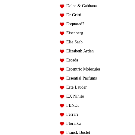
Guerlain
Guerlain
Dolce & Gabbana
Нет в наличии
Нет в наличии
Dr Gritti
В КОРЗИНУ
В КОРЗИНУ
Dsquared2
Eisenberg
Elie Saab
Elizabeth Arden
Escada
Escentric Molecules
Essential Parfums
Este Lauder
EX Nihilo
FENDI
Ferrari
Floraiku
Franck Boclet