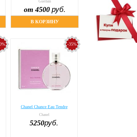
Guerlain
Guerlain
руб.
Нет в налич
от 4500
В КОРЗИНУ
В КОРЗИНУ
40%
-35%
Chanel Chance Eau Tendre
Chanel
руб.
5250