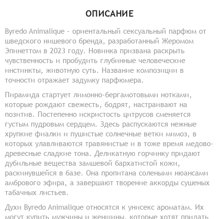
ОПИСАНИЕ
Byredo Animalique – ориентальный сексуальный парфюм от
шведского нишевого бренда, разработанный Жеромом
Эпинеттом в 2023 году. Новинка призвана раскрыть
чувственность и пробудить глубинные человеческие
инстинкты, животную суть. Название композиции в
точности отражает задумку парфюмера.
Пирамида стартует лимонно-бергамотовыми нотками,
которые рождают свежесть, бодрят, настраивают на
позитив. Постепенно искристость цитрусов сменяется
густым пудровым сердцем. Здесь распускаются нежные
хрупкие фиалки и пушистые солнечные ветки мимоз, в
которых улавливаются травянистые и в тоже время медово-
древесные сладкие тона. Деликатную горчинку придают
дубильные вещества замшевой бархатистой кожи,
раскинувшейся в базе. Она пропитана солеными нюансами
амбрового эфира, а завершают творение аккорды сушеных
табачных листьев.
Духи Byredo Animalique относятся к унисекс ароматам. Их
могут купить мужчины и женщины, которые хотят придать