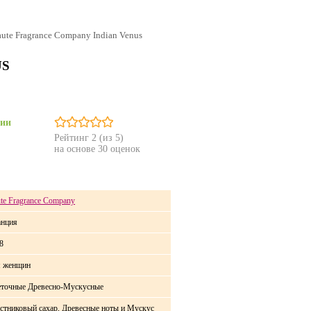
ute Fragrance Company Indian Venus
US
чии
Рейтинг
2
(из 5)
на основе
30
оценок
te Fragrance Company
нция
8
я женщин
точные Древесно-Мускусные
стниковый сахар, Древесные ноты и Мускус