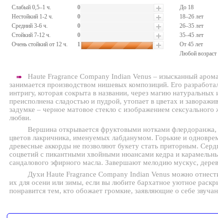
Слабый 0,5–1 ч.
0
До 18
Нестойкий 1-2 ч.
0
18–26 лет
Средний 3-6 ч.
0
26–35 лет
Стойкий 7-12 ч.
0
35–45 лет
Очень стойкий от 12 ч.
1
От 45 лет
Любой возраст
https://www.butik-
parfum.ru/pictures/42344.jpg
Haute Fragrance Company Indian Venus – изысканный арома
➠
занимается производством нишевых композиций. Его разработал
интригу, которая сокрыта в названии, через магию натуральных
преисполнена сладостью и пудрой, утопает в цветах и заворажив
задумке – черное матовое стекло с изображением сексуального 
любви.
Вершина открывается фруктовыми нотками флердоранжа,
цветов лакричника, именуемых лабданумом. Горькие и одноврем
древесные аккорды не позволяют букету стать приторным. Серд
соцветий с пикантными хвойными нюансами кедра и карамельн
сандалового эфирного масла. Завершают мелодию мускус, дерев
Духи Haute Fragrance Company Indian Venus можно отнест
их для осени или зимы, если вы любите бархатное уютное рас
понравится тем, кто обожает громкие, заявляющие о себе звучан