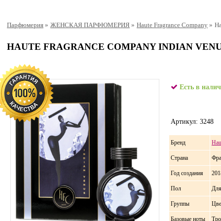
Парфюмерия
»
ЖЕНСКАЯ ПАРФЮМЕРИЯ
»
Haute Fragrance Company
»
Ha
HAUTE FRAGRANCE COMPANY INDIAN VEN
Есть в нали
Артикул: 3248
Бренд
Hau
Страна
Фра
Год создания
201
Пол
Дл
Группы
Цве
Базовые ноты
Тро