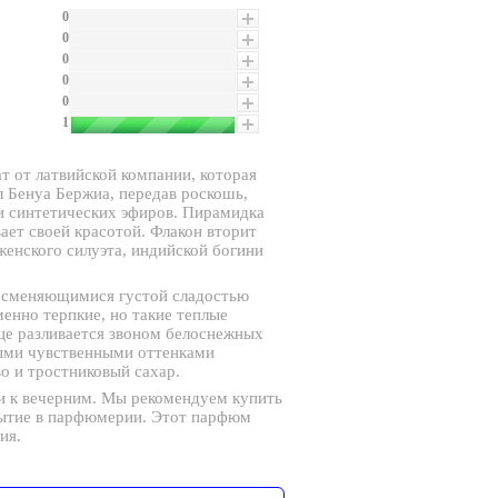
0
0
0
0
0
1
т от латвийской компании, которая
 Бенуа Бержиа, передав роскошь,
 и синтетических эфиров. Пирамидка
ает своей красотой. Флакон вторит
женского силуэта, индийской богини
 сменяющимися густой сладостью
енно терпкие, но такие теплые
це разливается звоном белоснежных
ыми чувственными оттенками
о и тростниковый сахар.
и к вечерним. Мы рекомендуем купить
крытие в парфюмерии. Этот парфюм
ия.