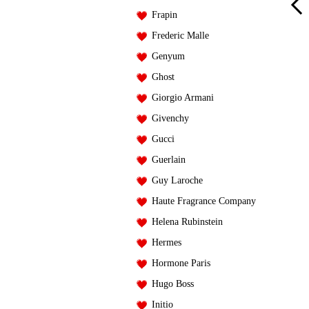
Frapin
Haute Fragrance Company
Haute Fragrance Company
Frederic Malle
Beautiful Wild
SunMusk
Genyum
Haute Fragrance Company
Haute Fragrance Company
руб.
руб.
от 5300
от 6800
Ghost
Giorgio Armani
В КОРЗИНУ
В КОРЗИНУ
Givenchy
Gucci
Guerlain
Guy Laroche
Haute Fragrance Company
Helena Rubinstein
Hermes
Hormone Paris
Hugo Boss
Initio