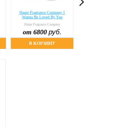
Haute Fragrance Company I
Haute Fragrance Compa
Wanna Be Loved By You
Sword Dancer
Haute Fragrance Company
Haute Fragrance Company
руб.
руб
от 6800
от 6350
В КОРЗИНУ
В КОРЗИНУ