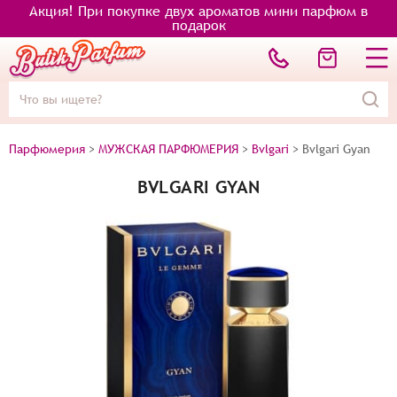
Акция! При покупке двух ароматов мини парфюм в
подарок
Парфюмерия
>
МУЖСКАЯ ПАРФЮМЕРИЯ
>
Bvlgari
>
Bvlgari Gyan
BVLGARI GYAN