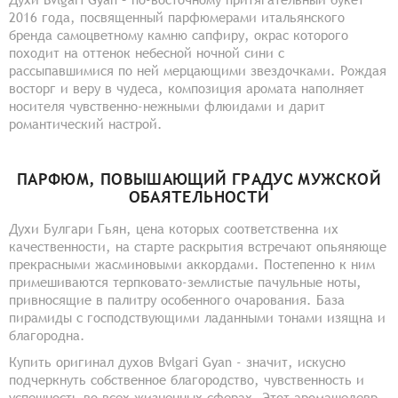
2016 года, посвященный парфюмерами итальянского
бренда самоцветному камню сапфиру, окрас которого
походит на оттенок небесной ночной сини с
рассыпавшимися по ней мерцающими звездочками. Рождая
восторг и веру в чудеса, композиция аромата наполняет
носителя чувственно-нежными флюидами и дарит
романтический настрой.
ПАРФЮМ, ПОВЫШАЮЩИЙ ГРАДУС МУЖСКОЙ
ОБАЯТЕЛЬНОСТИ
Духи Булгари Гьян, цена которых соответственна их
качественности, на старте раскрытия встречают опьяняюще
прекрасными жасминовыми аккордами. Постепенно к ним
примешиваются терпковато-землистые пачульные ноты,
привносящие в палитру особенного очарования. База
пирамиды с господствующими ладанными тонами изящна и
благородна.
Купить оригинал духов Bvlgari Gyan - значит, искусно
подчеркнуть собственное благородство, чувственность и
успешность во всех жизненных сферах. Этот аромашедевр