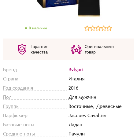
В наличии
Гарантия
Оригинальный
качества
товар
Бренд
Bvlgari
Страна
Италия
Год создания
2016
Пол
Для мужчин
Группы
Восточные, Древесные
Парфюмер
Jacques Cavallier
Базовые ноты
Ладан
Средние ноты
Пачули