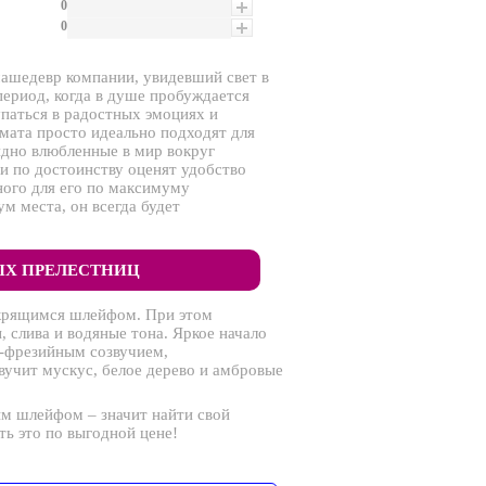
0
0
машедевр компании, увидевший свет в
ериод, когда в душе пробуждается
упаться в радостных эмоциях и
мата просто идеально подходят для
ядно влюбленные в мир вокруг
 по достоинству оценят удобство
ного для его по максимуму
 места, он всегда будет
ЫХ ПРЕЛЕСТНИЦ
скрящимся шлейфом. При этом
 слива и водяные тона. Яркое начало
-фрезийным созвучием,
учит мускус, белое дерево и амбровые
ым шлейфом – значит найти свой
ь это по выгодной цене!