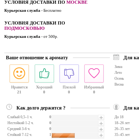
УСЛОВИЯ ДОСТАВКИ ПО
МОСКВЕ
Курьерская служба
- Бесплатно
УСЛОВИЯ ДОСТАВКИ ПО
ПОДМОСКОВЬЮ
Курьерская служба
- от 500р.
Ваше отношение к аромату
Для ка
Зима
Лето
Осень
Весна
Нравится
Хороший
Плохой
Избранный
21
0
0
0
Как долго держится ?
Для ка
Слабый 0,5–1 ч.
0
До 18
Нестойкий 1-2 ч.
0
18–26 лет
Средний 3-6 ч.
0
26–35 лет
Стойкий 7-12 ч.
1
35–45 лет