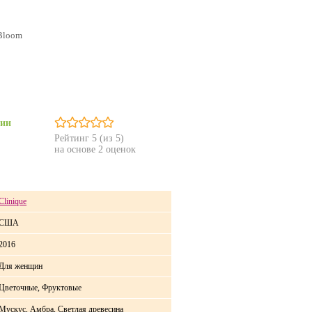
 Bloom
чии
Рейтинг
5
(из 5)
на основе
2
оценок
Clinique
США
2016
Для женщин
Цветочные, Фруктовые
Мускус, Амбра, Светлая древесина