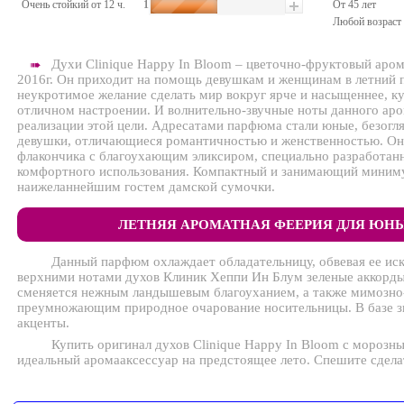
Очень стойкий от 12 ч.
1
От 45 лет
Любой возраст
https://www.butik-
parfum.ru/pictures/27685.jpg
Духи Clinique Happy In Bloom – цветочно-фруктовый аро
➠
2016г. Он приходит на помощь девушкам и женщинам в летний п
неукротимое желание сделать мир вокруг ярче и насыщеннее, к
отличном настроении. И волнительно-звучные ноты данного аро
реализации этой цели. Адресатами парфюма стали юные, безогл
девушки, отличающиеся романтичностью и женственностью. Они
флакончика с благоухающим эликсиром, специально разработан
комфортного использования. Компактный и занимающий минимум
наижеланнейшим гостем дамской сумочки.
ЛЕТНЯЯ АРОМАТНАЯ ФЕЕРИЯ ДЛЯ ЮН
Данный парфюм охлаждает обладательницу, обвевая ее и
верхними нотами духов Клиник Хеппи Ин Блум зеленые аккорды,
сменяется нежным ландышевым благоуханием, а также мимозно
преумножающим природное очарование носительницы. В базе зв
акценты.
Купить оригинал духов Clinique Happy In Bloom с морозн
идеальный аромааксессуар на предстоящее лето. Спешите сделат