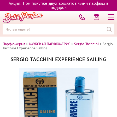
Акция! При покупке двух ароматов мини парфюм в
подарок
Парфюмерия
>
МУЖСКАЯ ПАРФЮМЕРИЯ
>
Sergio Tacchini
>
Sergio
Tacchini Experience Sailing
SERGIO TACCHINI EXPERIENCE SAILING