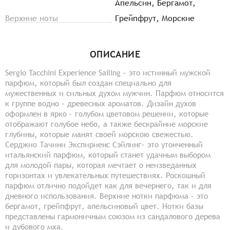
Апельсин, Бергамот,
Верхние ноты
Грейпфрут, Морские
ОПИСАНИЕ
Sergio Tacchini Experience Sailing – это истинный мужской
парфюм, который был создан специально для
мужественных и сильных духом мужчин. Парфюм относится
к группе водно – древесных ароматов. Дизайн духов
оформлен в ярко – голубом цветовом решении, которые
отображают голубое небо, а также бескрайние морские
глубины, которые манят своей морскою свежестью.
Серджио Тачини Экспириенс Сэйлинг– это утонченный
итальянский парфюм, который станет удачным выбором
для молодой пары, которая мечтает о неизведанных
горизонтах и увлекательных путешествиях. Роскошный
парфюм отлично подойдет как для вечернего, так и для
дневного использования. Верхние нотки парфюма – это
бергамот, грейпфрут, апельсиновый цвет. Нотки базы
представлены гармоничным союзом из сандалового дерева
и дубового мха.