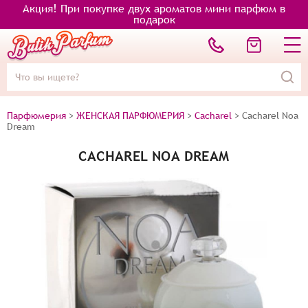
Акция! При покупке двух ароматов мини парфюм в
подарок
Парфюмерия
>
ЖЕНСКАЯ ПАРФЮМЕРИЯ
>
Cacharel
>
Cacharel Noa
Dream
CACHAREL NOA DREAM