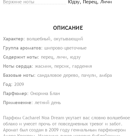
Верхние ноты
Юдзу, Перец, Личи
ОПИСАНИЕ
Характер
: волшебный, окутывающий
Группа ароматов
: шипрово-цветочные
Содержит ноты
: перец, личи, юдзу
Ноты сердца
: жасмин, персик, гардения
Базовые ноты
: сандаловое дерево, пачули, амбра
Год
: 2009
Парфюмер
: Онорина Блан
Применение
: летний день
Парфюм Cacharel Noa Dream укутает вас словно волшебное
облако и унесет прочь от повседневных тревог и забот.
Аромат был создан в 2009 году гениальным парфюмером
Андре Креспом. Название духов навеяно библейскими