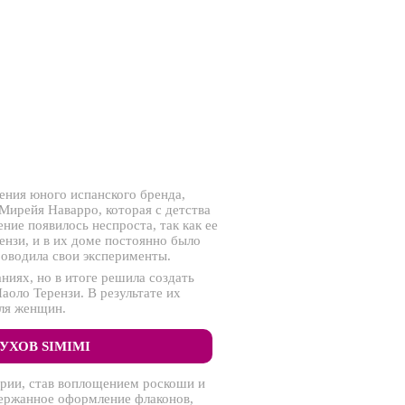
ения юного испанского бренда,
Мирейя Наварро, которая с детства
ие появилось неспроста, так как ее
нзи, и в их доме постоянно было
оводила свои эксперименты.
иях, но в итоге решила создать
аоло Терензи. В результате их
ля женщин.
УХОВ SIMIMI
рии, став воплощением роскоши и
сдержанное оформление флаконов,