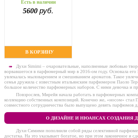
Есть в наличии
руб.
5600
В КОРЗИНУ
Духи Simimi – очаровательные, наполненные любовью твор
➠
ворвавшегося в парфюмерный мир в 2016-ом году. Основала его 
увлекалась мыловарением и смешиванием ароматов. Такое увлечен
семья дружила с известным итальянским парфюмером Паоло Тере
большое количество парфюмерных наборов. С ними девочка и пр
Повзрослев, Мирейя начала работать в парфюмерных компан
коллекцию собственных композиций. Конечно же, «носом» стал П
совместного сотрудничества было выпущено девять парфюмов д
О ДИЗАЙНЕ И НЮАНСАХ СОЗДАНИЯ Д
Духи Симими пополнили собой ряды селективной парфюме
достатка. На это указывает богатое, но при этом лаконичное и 