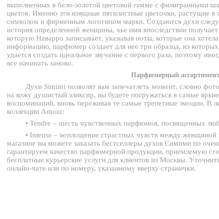
выполненных в бело-золотой цветовой гамме с филигранными ш
цветов. Именно эти изящные пятилистные цветочки, растущие в 
символом и фирменным логотипом марки. Создаются духи следу
история определенной женщины, чье имя впоследствии получает 
которую Наварро записывает, указывая ноты, которые она хотел
информацию, парфюмер создает для нее три образца, из которых
удается создать идеальное звучание с первого раза, поэтому ино
все начинать заново.
Парфюмерный ассортимен
Духи Simimi позволят вам запечатлеть момент, словно фото
на кожу душистый эликсир, вы будете погружаться в самые ярки
воспоминаний, вновь переживая те самые трепетные эмоции. В л
коллекции Amour:
• Tendre – шесть чувственных парфюмов, посвященных люб
• Intense – воплощение страстных чувств между женщиной
магазине вы можете заказать бестселлеры духов Симими по очен
гарантируем качество парфюмерной продукции, приемлемую стои
бесплатные курьерские услуги для клиентов из Москвы. Уточнить
онлайн-чате или по номеру, указанному вверху странички.