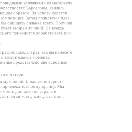
аровидными колпачками из маленьких
окрестностях Барселоны, явились
ющим образом. За основу берется
композиция. Затем появляется идея,
а бы ощущать сильнее всего. Получив
 будет выбран лучший. Не всегда
гда его приходится дорабатывать или
т
графия. Каждый раз, как вы нанесете
е и волнительные моменты
инейке представлено две основные
ви к матери;
 и мужчиной. В нашем интернет-
ь привлекательноому прайсу. Мы
мость доставки по стране и
 детали можно у консультантов в