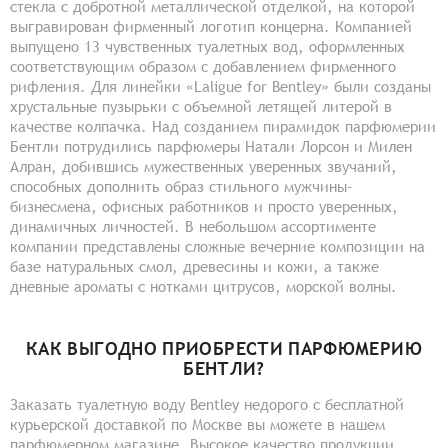
стекла с добротной металлической отделкой, на которой
выгравирован фирменный логотип концерна. Компанией
выпущено 13 чувственных туалетных вод, оформленных
соответствующим образом с добавлением фирменного
рифления. Для линейки «Laligue for Bentley» были созданы
хрустальные пузырьки с объемной летящей литерой в
качестве колпачка. Над созданием пирамидок парфюмерии
Бентли потрудились парфюмеры Натали Лорсон и Милен
Алран, добившись мужественных уверенных звучаний,
способных дополнить образ стильного мужчины-
бизнесмена, офисных работников и просто уверенных,
динамичных личностей. В небольшом ассортименте
компании представлены сложные вечерние композиции на
базе натуральных смол, древесины и кожи, а также
дневные ароматы с нотками цитрусов, морской волны.
КАК ВЫГОДНО ПРИОБРЕСТИ ПАРФЮМЕРИЮ
БЕНТЛИ?
Заказать туалетную воду Bentley недорого с бесплатной
курьерской доставкой по Москве вы можете в нашем
парфюмерном магазине. Высокое качество продукции,