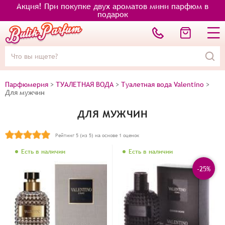
Акция! При покупке двух ароматов мини парфюм в
подарок
Парфюмерия
>
ТУАЛЕТНАЯ ВОДА
>
Туалетная вода Valentino
>
Для мужчин
ДЛЯ МУЖЧИН
Рейтинг
5
(из 5) на основе
1
оценок
Есть в наличии
Есть в наличии
-25%