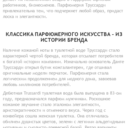
работников, бизнесменов. Парфюмерия Труссарди
привлекательна тем, что подчеркнет любой образ, придаст
лоска и элегантности.
КЛАССИКА ПАРФЮМЕРНОГО ИСКУССТВА – ИЗ
ИСТОРИИ БРЕНДА
Наличие кожаной ноты в туалетной воде Труссарди стало
характерной чертой бренда, которая отсылает потребителя
к богатой истории компании. Изначально основатель Данте
Труссарди открыл бутик кожгалантереи, где отшивал
оригинальные модели перчаток. Парфюмерия стала
логическим продолжением для модного дома, завоевав
любовь миллионов потребителей.
Дебютная Trussardi туалетная вода была выпущена в 83-ом
году, предназначался парфюм мужчинам. Роскошное
кожаное звучание стало эталоном элегантности,
аристократичности и отменного вкуса. Через год с
конвейера сошла женская туалетка. Она отличалась
обилием душистых цветов, зелени с легкими альдегидными
мотивами и смолисто-древесной базой. Ретро варианты