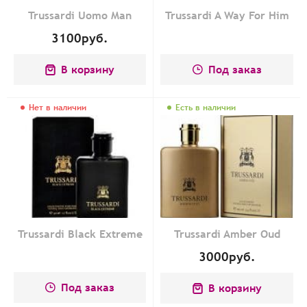
Trussardi Uomo Man
Trussardi A Way For Him
3100
руб.
В корзину
Под заказ
Нет в наличии
Есть в наличии
Trussardi Black Extreme
Trussardi Amber Oud
3000
руб.
Под заказ
В корзину