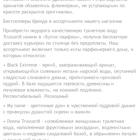
ароматов обзавелись фланкерами, не уступающими по
красоте раскрытия оригиналам.
Бестселлеры бренда в ассортименте нашего магазина
Приобрести недорого качественную туалетную воду
Trussardi можно в «Бутик-парфюм», получив бесплатную
доставку курьером по столице без предоплаты. Наш
ассортимент включает только хиты парфюмерного дома, к
которым относятся:
• Black Extreme – яркий, завораживающий аромат,
открывающийся солеными нотами морской воды, окутанной
сладостью сливового джема, пропитанного ирисовой
пудрой. В базе ощущается терпкость древесины и
пачулевая влажность, на кожаной подложке.
Респектабельный. Роскошный
• My name – цветочные духи в чувственной пудровой дымке
с привкусом душистой сирени и ванили
• Donna Trussardi – излюбленная женщинами туалетная
вода, наполненная фруктовыми аккордами, водянистыми
цветами и кедрово-сандаловой базой, в обрамлении пачули
и ванильной пыльцы