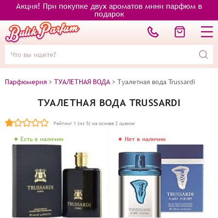
Акция! При покупке двух ароматов мини парфюм в
подарок
Парфюмерия
>
ТУАЛЕТНАЯ ВОДА
>
Туалетная вода Trussardi
ТУАЛЕТНАЯ ВОДА TRUSSARDI
Рейтинг
1
(из 5) на основе
2
оценок
Есть в наличии
Нет в наличии