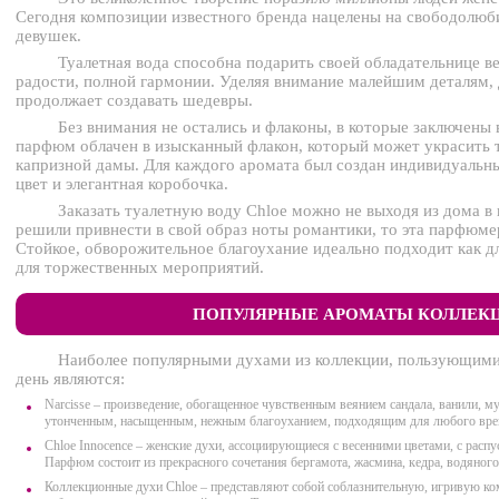
Сегодня композиции известного бренда нацелены на свободолю
девушек.
Туалетная вода способна подарить своей обладательнице в
радости, полной гармонии. Уделяя внимание малейшим деталям, 
продолжает создавать шедевры.
Без внимания не остались и флаконы, в которые заключен
парфюм облачен в изысканный флакон, который может украсить 
капризной дамы. Для каждого аромата был создан индивидуальн
цвет и элегантная коробочка.
Заказать туалетную воду Chloe можно не выходя из дома в
решили привнести в свой образ ноты романтики, то эта парфюме
Стойкое, обворожительное благоухание идеально подходит как дл
для торжественных мероприятий.
ПОПУЛЯРНЫЕ АРОМАТЫ КОЛЛЕК
Наиболее популярными духами из коллекции, пользующим
день являются:
Narcisse – произведение, обогащенное чувственным веянием сандала, ванили, му
утонченным, насыщенным, нежным благоуханием, подходящим для любого вре
Chloe Innocence – женские духи, ассоциирующиеся с весенними цветами, с рас
Парфюм состоит из прекрасного сочетания бергамота, жасмина, кедра, водяного 
Коллекционные духи Chloe – представляют собой соблазнительную, игривую ко