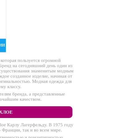
ИИ
 которая пользуется огромной
 Бренд на сегодняшний день один из
 существования знаменитым модным
дое созданное изделие, начиная от
игинальностью. Модная одежда для
му классу.
елям бренда, а представленные
сочайшим качеством.
ХЛОЕ
oe Карлу Лагерфельду. В 1975 году
 Франции, так и во всем мире.
ственностью и романтичностью.