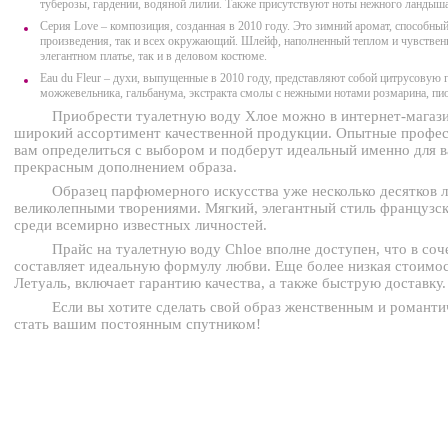
туберозы, гардении, водяной лилии. Также присутствуют ноты нежного ландыша,
Серия Love – композиция, созданная в 2010 году. Это зимний аромат, способны
произведения, так и всех окружающий. Шлейф, наполненный теплом и чувственн
элегантном платье, так и в деловом костюме.
Eau du Fleur – духи, выпущенные в 2010 году, представляют собой цитрусовую 
можжевельника, гальбанума, экстракта смолы с нежными нотами розмарина, пи
Приобрести туалетную воду Хлое можно в интернет-магази
широкий ассортимент качественной продукции. Опытные профе
вам определиться с выбором и подберут идеальный именно для в
прекрасным дополнением образа.
Образец парфюмерного искусства уже несколько десятков л
великолепными творениями. Мягкий, элегантный стиль французс
среди всемирно известных личностей.
Прайс на туалетную воду Chloe вполне доступен, что в со
составляет идеальную формулу любви. Еще более низкая стоимос
Летуаль, включает гарантию качества, а также быструю доставку.
Если вы хотите сделать свой образ женственным и романти
стать вашим постоянным спутником!