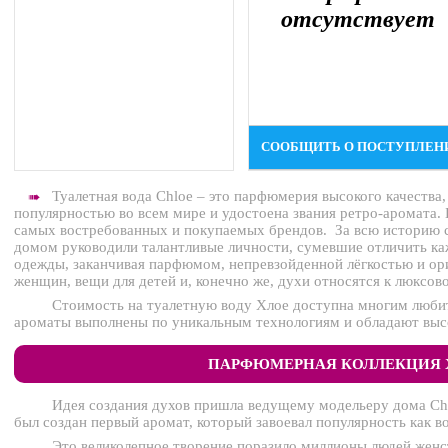
отсутствует
СООБЩИТЬ О ПОСТУПЛЕН
Туалетная вода Chloe – это парфюмерия высокого качества,
➠
популярностью во всем мире и удостоена звания ретро-аромата.
самых востребованных и покупаемых брендов. За всю историю
домом руководили талантливые личности, сумевшие отличить каж
одежды, заканчивая парфюмом, непревзойденной лёгкостью и ор
женщин, вещи для детей и, конечно же, духи относятся к люксово
Стоимость на туалетную воду Хлое доступна многим любит
ароматы выполнены по уникальным технологиям и обладают вы
ПАРФЮМЕРНАЯ КОЛЛЕКЦИЯ 
Идея создания духов пришла ведущему модельеру дома Chl
был создан первый аромат, который завоевал популярность как во
Это великолепное творение поразило миллионы людей жен