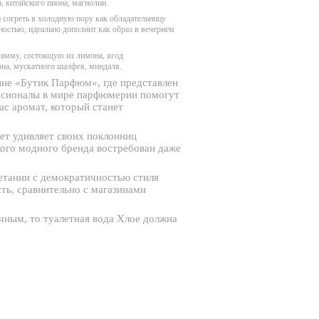
 китайского пиона, магнолии.
й согреть в холодную пору как обладательницу
остью, идеально дополнит как образ в вечернем
гамму, состоящую из лимона, ягод
она, мускатного шалфея, миндаля.
не «Бутик Парфюм», где представлен
ссионалы в мире парфюмерии помогут
ас аромат, который станет
ет удивляет своих поклонниц
кого модного бренда востребован даже
четании с демократичностью стиля
ть, сравнительно с магазинами
чным, то туалетная вода Хлое должна