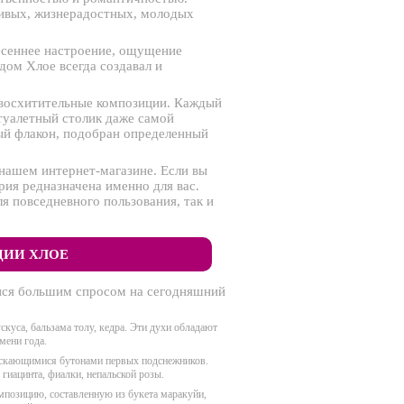
бивых, жизнерадостных, молодых
есеннее настроение, ощущение
дом Хлое всегда создавал и
ы восхитительные композиции. Каждый
туалетный столик даже самой
ый флакон, подобран определенный
 нашем интернет-магазине. Если вы
рия редназначена именно для вас.
я повседневного пользования, так и
ЦИИ ХЛОЕ
ися большим спросом на сегодняшний
скуса, бальзама толу, кедра. Эти духи обладают
мени года.
пускающимися бутонами первых подснежников.
гиацинта, фиалки, непальской розы.
мпозицию, составленную из букета маракуйи,