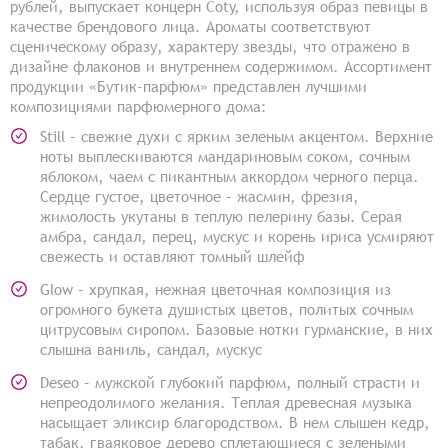
рублей, выпускает концерн Coty, используя образ певицы в
качестве брендового лица. Ароматы соответствуют
сценическому образу, характеру звезды, что отражено в
дизайне флаконов и внутреннем содержимом. Ассортимент
продукции «Бутик-парфюм» представлен лучшими
композициями парфюмерного дома:
Still – свежие духи с ярким зеленым акцентом. Верхние
ноты выплескиваются мандариновым соком, сочным
яблоком, чаем с пикантным аккордом черного перца.
Сердце густое, цветочное – жасмин, фрезия,
жимолость укутаны в теплую пелерину базы. Серая
амбра, сандал, перец, мускус и корень ириса усмиряют
свежесть и оставляют томный шлейф
Glow – хрупкая, нежная цветочная композиция из
огромного букета душистых цветов, политых сочным
цитрусовым сиропом. Базовые нотки гурманские, в них
слышна ваниль, сандал, мускус
Deseo – мужской глубокий парфюм, полный страсти и
непреодолимого желания. Теплая древесная музыка
насыщает эликсир благородством. В нем слышен кедр,
табак, гваяковое дерево сплетающиеся с зелеными