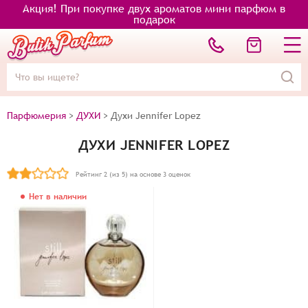
Акция! При покупке двух ароматов мини парфюм в
подарок
Парфюмерия
>
ДУХИ
>
Духи Jennifer Lopez
ДУХИ JENNIFER LOPEZ
Рейтинг
2
(из 5) на основе
3
оценок
Нет в наличии