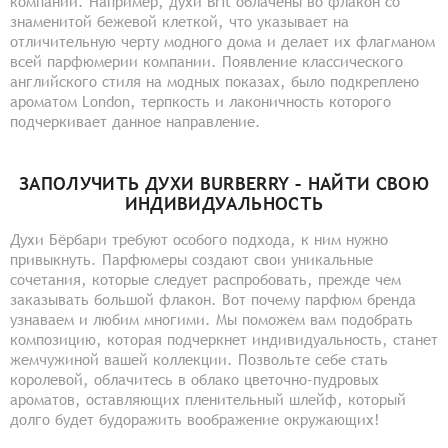
компании. Например, духи Brit облачены во флакон со
знаменитой бежевой клеткой, что указывает на
отличительную черту модного дома и делает их флагманом
всей парфюмерии компании. Появление классического
английского стиля на модных показах, было подкреплено
ароматом London, терпкость и лаконичность которого
подчеркивает данное направление.
ЗАПОЛУЧИТЬ ДУХИ BURBERRY – НАЙТИ СВОЮ
ИНДИВИДУАЛЬНОСТЬ
Духи Бёрбари требуют особого подхода, к ним нужно
привыкнуть. Парфюмеры создают свои уникальные
сочетания, которые следует распробовать, прежде чем
заказывать большой флакон. Вот почему парфюм бренда
узнаваем и любим многими. Мы поможем вам подобрать
композицию, которая подчеркнет индивидуальность, станет
жемчужиной вашей коллекции. Позвольте себе стать
королевой, облачитесь в облако цветочно-пудровых
ароматов, оставляющих пленительный шлейф, который
долго будет будоражить воображение окружающих!