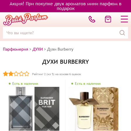
Акция! При покупке двух ароматов мини парфюм в
подарок
Парфюмерия
>
ДУХИ
>
Духи Burberry
ДУХИ BURBERRY
Рейтинг
2
(из 5) на основе
6
оценок
Есть в наличии
Есть в наличии