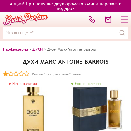
Акция! При покупке двух ароматов мини парфюм в
подарок
Парфюмерия
>
ДУХИ
>
Духи Marc-Antoine Barrois
ДУХИ MARC-ANTOINE BARROIS
Рейтинг
1
(из 5) на основе
2
оценок
Нет в наличии
Есть в наличии