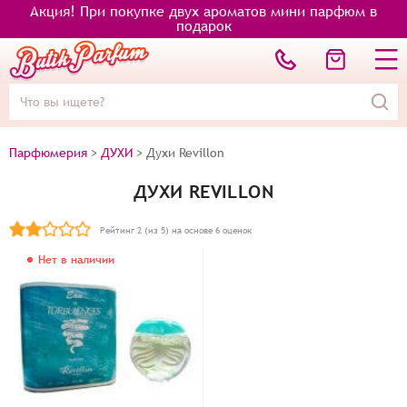
Акция! При покупке двух ароматов мини парфюм в
подарок
Парфюмерия
>
ДУХИ
>
Духи Revillon
ДУХИ REVILLON
Рейтинг
2
(из 5) на основе
6
оценок
Нет в наличии