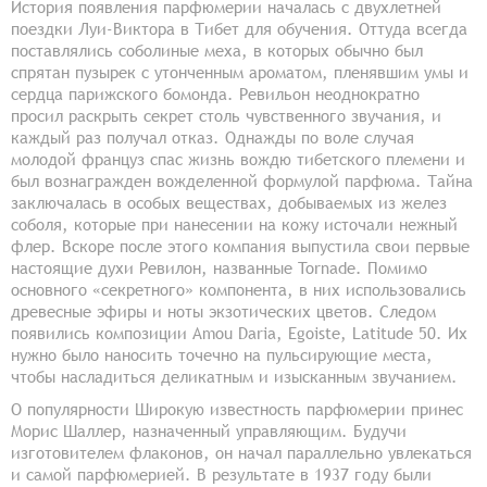
История появления парфюмерии началась с двухлетней
поездки Луи-Виктора в Тибет для обучения. Оттуда всегда
поставлялись соболиные меха, в которых обычно был
спрятан пузырек с утонченным ароматом, пленявшим умы и
сердца парижского бомонда. Ревильон неоднократно
просил раскрыть секрет столь чувственного звучания, и
каждый раз получал отказ. Однажды по воле случая
молодой француз спас жизнь вождю тибетского племени и
был вознагражден вожделенной формулой парфюма. Тайна
заключалась в особых веществах, добываемых из желез
соболя, которые при нанесении на кожу источали нежный
флер. Вскоре после этого компания выпустила свои первые
настоящие духи Ревилон, названные Tornade. Помимо
основного «секретного» компонента, в них использовались
древесные эфиры и ноты экзотических цветов. Следом
появились композиции Amou Daria, Egoiste, Latitude 50. Их
нужно было наносить точечно на пульсирующие места,
чтобы насладиться деликатным и изысканным звучанием.
О популярности Широкую известность парфюмерии принес
Морис Шаллер, назначенный управляющим. Будучи
изготовителем флаконов, он начал параллельно увлекаться
и самой парфюмерией. В результате в 1937 году были