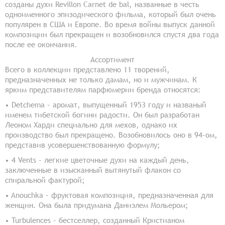
созданы духи Revillon Carnet de bal, названные в честь
одноименного эпизодического фильма, который был очень
популярен в США и Европе. Во время войны выпуск данной
композиции был прекращен и возобновился спустя два года
после ее окончания.
Ассортимент
Всего в коллекции представлено 11 творений,
предназначенных не только дамам, но и мужчинам. К
ярким представителям парфюмерии бренда относятся:
• Detchema – аромат, выпущенный 1953 году и названый
именем тибетской богини радости. Он был разработан
Леоном Харди специально для мехов, однако их
производство был прекращено. Возобновилось оно в 94-ом,
представив усовершенствованную формулу;
• 4 Vents – легкие цветочные духи на каждый день,
заключенные в изысканный вытянутый флакон со
спиральной фактурой;
• Anouchka – фруктовая композиция, предназначенная для
женщин. Она была придумана Даниэлем Мольером;
• Turbulences – бестселлер, созданный Кристианом